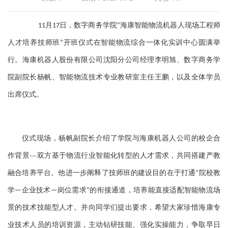
月
日，数字商务学院
海康智能物流机器人
现场工程师
11
17
“
人才培养
技师班
开班仪式在
智能物流综合一体化实训中心
圆满举
”
行。
海康机器人股份有限公司沈阳分公司经理李明旭、
数字商务学
院副院长杨帆、智能物流技术专业教研室主任王鹏，以及全体学员
出席仪式。
仪式现场，杨帆副院长介绍了学院与海康机器人公司的校企合
作背景
—
双方基于物流行业智能化转型的人才需求，共同搭建产教
融合培养平台。他进一步阐释了技师班的建设目的在于打通
院校教
“
学
企业技术
岗位需求
的衔接通道，培养能直接适配智能物流场
—
—
”
景的技术技能型人才。并向同学们提出要求，希望大家珍惜海康专
业技术人员的培训资源，主动钻研技能、强化实操能力，争取早日